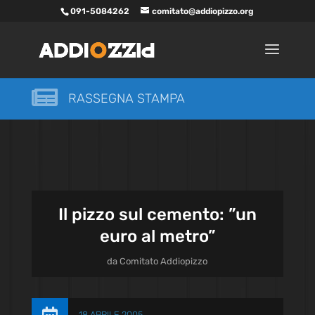
091-5084262
comitato@addiopizzo.org

RASSEGNA STAMPA
Il pizzo sul cemento: ”un
euro al metro”
da
Comitato Addiopizzo
18 APRILE 2005