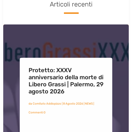
Articoli recenti
Protetto: XXXV
anniversario della morte di
Libero Grassi | Palermo, 29
agosto 2026
da
Comitato Addiopizzo
|
8 Agosto 2026
|
NEWS
|
Commenti 0