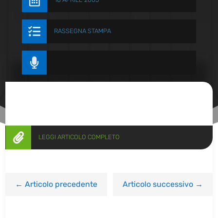


RASSEGNA STAMPA


LEGGI ARTICOLO COMPLETO
←
Articolo precedente
Articolo successivo
→