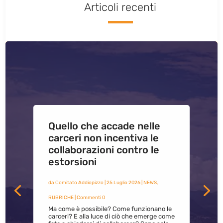
Articoli recenti
Quello che accade nelle
carceri non incentiva le
collaborazioni contro le
estorsioni
da
Comitato Addiopizzo
|
25 Luglio 2026
|
NEWS
,
RUBRICHE
| Commenti 0
Ma come è possibile? Come funzionano le
carceri? E alla luce di ciò che emerge come