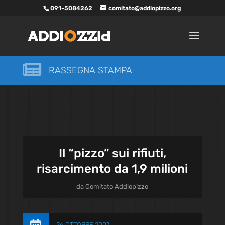
091-5084262
comitato@addiopizzo.org

RASSEGNA STAMPA
Il “pizzo” sui rifiuti,
risarcimento da 1,9 milioni
da
Comitato Addiopizzo
26 OTTOBRE 2007