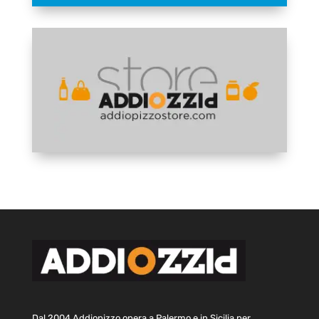
Dal 2004 Addiopizzo opera a Palermo e in Sicilia per