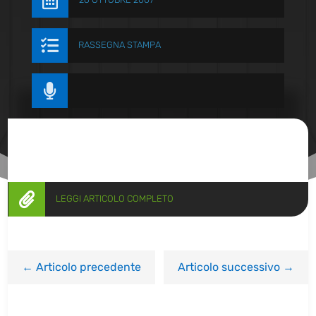


RASSEGNA STAMPA


LEGGI ARTICOLO COMPLETO
←
Articolo precedente
Articolo successivo
→