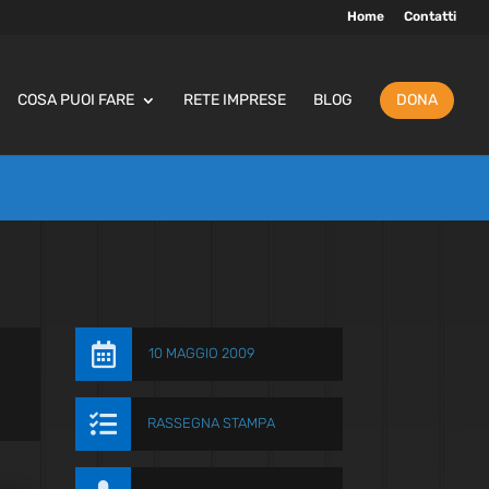
Home
Contatti
COSA PUOI FARE
RETE IMPRESE
BLOG
DONA

10 MAGGIO 2009

RASSEGNA STAMPA