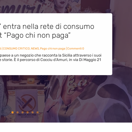
” entra nella rete di consumo
et “Pago chi non paga”
6
|
CONSUMO CRITICO
,
NEWS
,
Pago chi non paga
| Commenti 0
paese a un negozio che racconta la Sicilia attraverso i suoi
ue storie. È il percorso di Cocciu d’Amuri, in via Di Maggio 21