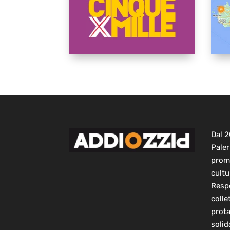
Dal 
Paler
prom
cultu
Respo
colle
prot
solid