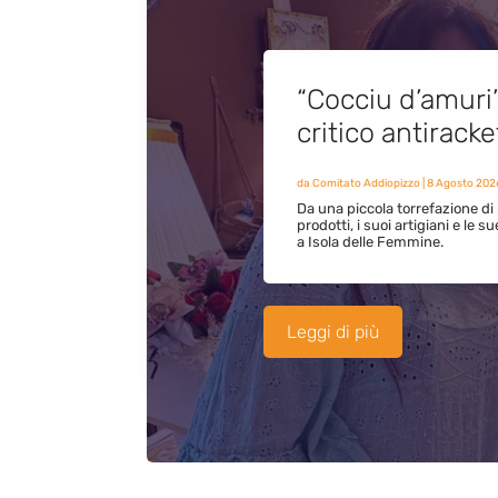
“Cocciu d’amuri
critico antirack
da
Comitato Addiopizzo
|
8 Agosto 202
Da una piccola torrefazione di 
prodotti, i suoi artigiani e le s
a Isola delle Femmine.
Leggi di più