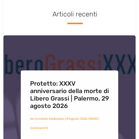
Articoli recenti
Protetto: XXXV
anniversario della morte di
Libero Grassi | Palermo, 29
agosto 2026
da
Comitato Addiopizzo
|
8 Agosto 2026
|
NEWS
|
Commenti 0