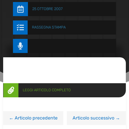

25 OTTOBRE 2007

RASSEGNA STAMPA


LEGGI ARTICOLO COMPLETO
←
Articolo precedente
Articolo successivo
→