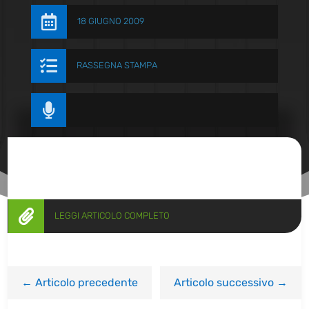

18 GIUGNO 2009

RASSEGNA STAMPA


LEGGI ARTICOLO COMPLETO
←
Articolo precedente
Articolo successivo
→