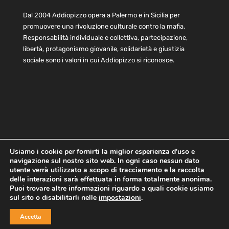
Dal 2004 Addiopizzo opera a Palermo e in Sicilia per
promuovere una rivoluzione culturale contro la mafia.
Responsabilità individuale e collettiva, partecipazione,
libertà, protagonismo giovanile, solidarietà e giustizia
sociale sono i valori in cui Addiopizzo si riconosce.
Usiamo i cookie per fornirti la miglior esperienza d'uso e
navigazione sul nostro sito web. In ogni caso nessun dato
Home
Statuto e bilancio
Contatti
utente verrà utilizzato a scopo di tracciamento e la raccolta
Privacy
Cookie
Child Protection Policy
delle interazioni sarà effettuata in forma totalmente anonima.
Puoi trovare altre informazioni riguardo a quali cookie usiamo
sul sito o disabilitarli nelle
impostazioni
.
Copyright © 2021 AddioPizzo | Tutti i diritti riservati | Sede
Accetta
Centrale: via Lincoln 131, 90133 Palermo