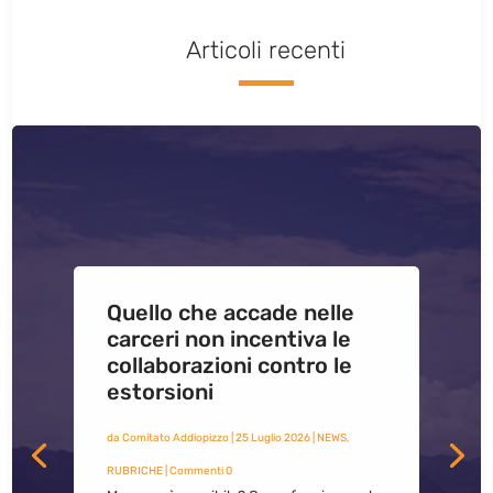
Articoli recenti
Quello che accade nelle
carceri non incentiva le
collaborazioni contro le
estorsioni
da
Comitato Addiopizzo
|
25 Luglio 2026
|
NEWS
,
RUBRICHE
| Commenti 0