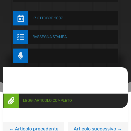

17 OTTOBRE 2007

RASSEGNA STAMPA


LEGGI ARTICOLO COMPLETO
←
Articolo precedente
Articolo successivo
→