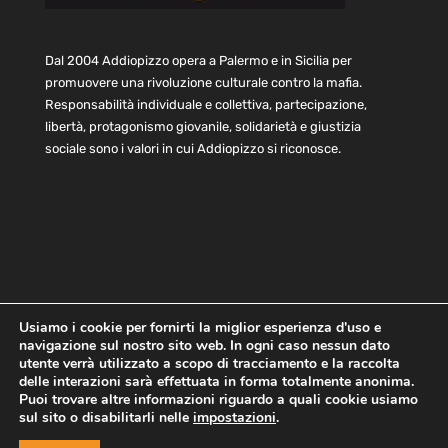
Dal 2004 Addiopizzo opera a Palermo e in Sicilia per
promuovere una rivoluzione culturale contro la mafia.
Responsabilità individuale e collettiva, partecipazione,
libertà, protagonismo giovanile, solidarietà e giustizia
sociale sono i valori in cui Addiopizzo si riconosce.
Usiamo i cookie per fornirti la miglior esperienza d'uso e
navigazione sul nostro sito web. In ogni caso nessun dato
Home
Statuto e bilancio
Contatti
utente verrà utilizzato a scopo di tracciamento e la raccolta
Privacy
Cookie
Child Protection Policy
delle interazioni sarà effettuata in forma totalmente anonima.
Puoi trovare altre informazioni riguardo a quali cookie usiamo
sul sito o disabilitarli nelle
impostazioni
.
Copyright © 2021 AddioPizzo | Tutti i diritti riservati | Sede