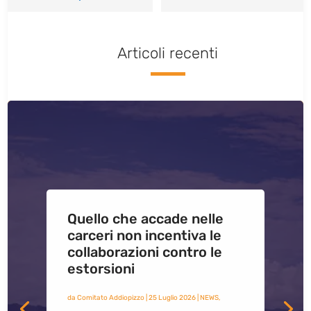
Articoli recenti
Quello che accade nelle
carceri non incentiva le
collaborazioni contro le
estorsioni
da
Comitato Addiopizzo
|
25 Luglio 2026
|
NEWS
,