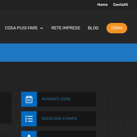
Home
Contatti
COSA PUOI FARE
RETE IMPRESE
BLOG
DONA

14 MARZO 2008

RASSEGNA STAMPA