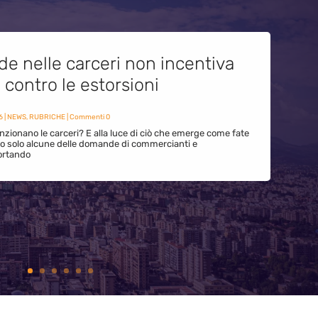
de nelle carceri non incentiva
i contro le estorsioni
6
|
NEWS
,
RUBRICHE
| Commenti 0
zionano le carceri? E alla luce di ciò che emerge come fate
ono solo alcune delle domande di commercianti e
ortando