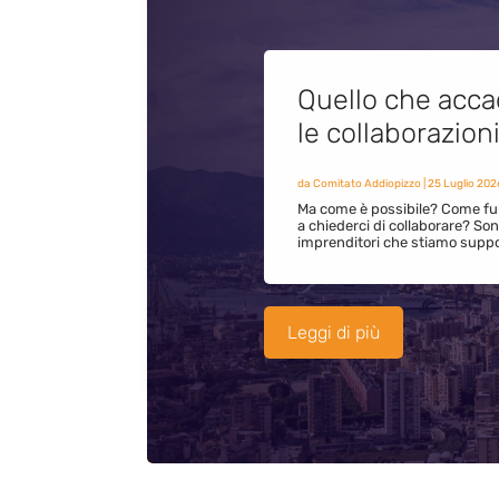
Quello che acca
le collaborazion
da
Comitato Addiopizzo
|
25 Luglio 202
Ma come è possibile? Come fun
a chiederci di collaborare? S
imprenditori che stiamo supp
Leggi di più