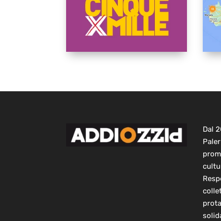
Dal 
Paler
prom
cultu
Respo
colle
prot
solid