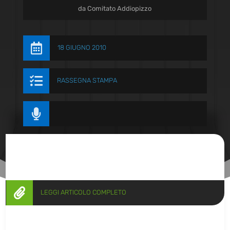
da
Comitato Addiopizzo

18 GIUGNO 2010

RASSEGNA STAMPA


LEGGI ARTICOLO COMPLETO