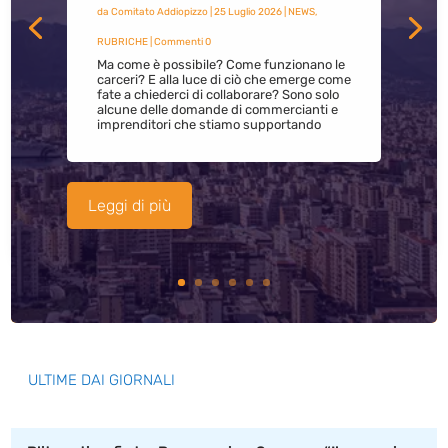
da
Comitato Addiopizzo
|
25 Luglio 2026
|
NEWS
,
RUBRICHE
| Commenti 0
Ma come è possibile? Come funzionano le
carceri? E alla luce di ciò che emerge come
fate a chiederci di collaborare? Sono solo
alcune delle domande di commercianti e
imprenditori che stiamo supportando
Leggi di più
ULTIME DAI GIORNALI