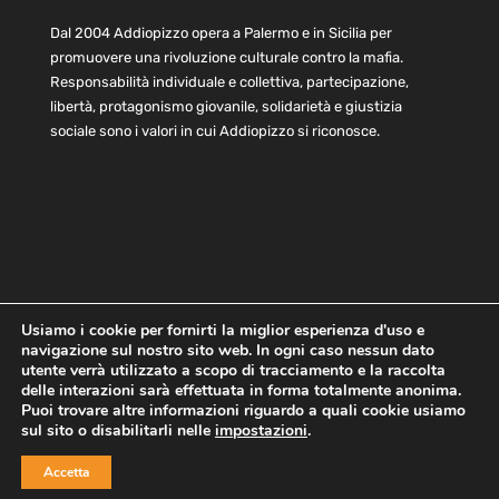
Dal 2004 Addiopizzo opera a Palermo e in Sicilia per
promuovere una rivoluzione culturale contro la mafia.
Responsabilità individuale e collettiva, partecipazione,
libertà, protagonismo giovanile, solidarietà e giustizia
sociale sono i valori in cui Addiopizzo si riconosce.
Usiamo i cookie per fornirti la miglior esperienza d'uso e
navigazione sul nostro sito web. In ogni caso nessun dato
Home
Statuto e bilancio
Contatti
utente verrà utilizzato a scopo di tracciamento e la raccolta
Privacy
Cookie
Child Protection Policy
delle interazioni sarà effettuata in forma totalmente anonima.
Puoi trovare altre informazioni riguardo a quali cookie usiamo
sul sito o disabilitarli nelle
impostazioni
.
Copyright © 2021 AddioPizzo | Tutti i diritti riservati | Sede
Accetta
Centrale: via Lincoln 131, 90133 Palermo