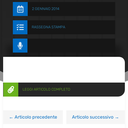

2 GENNAIO 2014

RASSEGNA STAMPA


LEGGI ARTICOLO COMPLETO
←
Articolo precedente
Articolo successivo
→