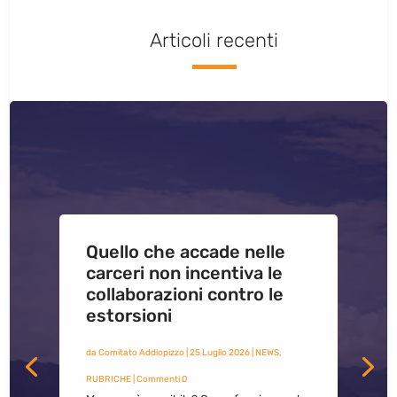
Articoli recenti
Quello che accade nelle
carceri non incentiva le
collaborazioni contro le
estorsioni
da
Comitato Addiopizzo
|
25 Luglio 2026
|
NEWS
,
RUBRICHE
| Commenti 0