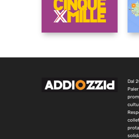
Dal 
Paler
prom
cultu
Respo
colle
prot
solid