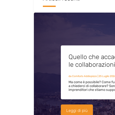
Quello che acca
le collaborazion
da
Comitato Addiopizzo
|
25 Luglio 202
Ma come è possibile? Come fun
a chiederci di collaborare? S
imprenditori che stiamo supp
Leggi di più