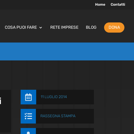
Home
Contatti
COSA PUOI FARE
RETE IMPRESE
BLOG
DONA

11 LUGLIO 2014
i

RASSEGNA STAMPA