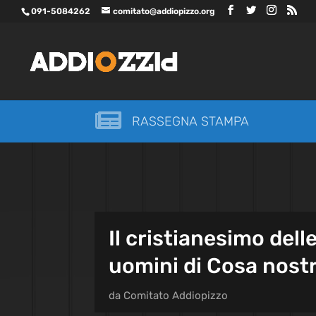
091-5084262
comitato@addiopizzo.org

RASSEGNA STAMPA
Il cristianesimo del
uomini di Cosa nost
da
Comitato Addiopizzo