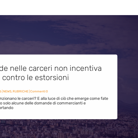
de nelle carceri non incentiva
i contro le estorsioni
6
|
NEWS
,
RUBRICHE
| Commenti 0
zionano le carceri? E alla luce di ciò che emerge come fate
ono solo alcune delle domande di commercianti e
ortando