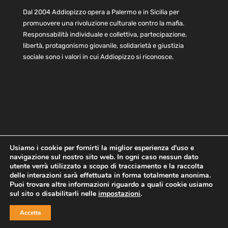
Dal 2004 Addiopizzo opera a Palermo e in Sicilia per
promuovere una rivoluzione culturale contro la mafia.
Responsabilità individuale e collettiva, partecipazione,
libertà, protagonismo giovanile, solidarietà e giustizia
sociale sono i valori in cui Addiopizzo si riconosce.
Usiamo i cookie per fornirti la miglior esperienza d'uso e
navigazione sul nostro sito web. In ogni caso nessun dato
Home
Statuto e bilancio
Contatti
utente verrà utilizzato a scopo di tracciamento e la raccolta
Privacy
Cookie
Child Protection Policy
delle interazioni sarà effettuata in forma totalmente anonima.
Puoi trovare altre informazioni riguardo a quali cookie usiamo
sul sito o disabilitarli nelle
impostazioni
.
Copyright © 2021 AddioPizzo | Tutti i diritti riservati | Sede
Accetta
Centrale: via Lincoln 131, 90133 Palermo