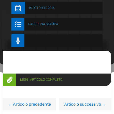

16 OTTOBRE 2013

RASSEGNA STAMPA


LEGGI ARTICOLO COMPLETO
←
Articolo precedente
Articolo successivo
→