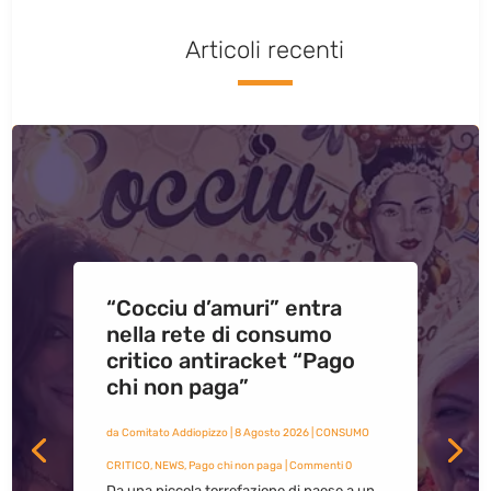
Articoli recenti
“Cocciu d’amuri” entra
nella rete di consumo
critico antiracket “Pago
chi non paga”
da
Comitato Addiopizzo
|
8 Agosto 2026
|
CONSUMO
CRITICO
,
NEWS
,
Pago chi non paga
| Commenti 0
Da una piccola torrefazione di paese a un