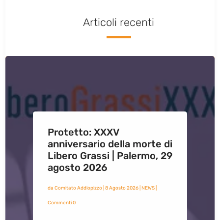
Articoli recenti
Protetto: XXXV
anniversario della morte di
Libero Grassi | Palermo, 29
agosto 2026
da
Comitato Addiopizzo
|
8 Agosto 2026
|
NEWS
|
Commenti 0