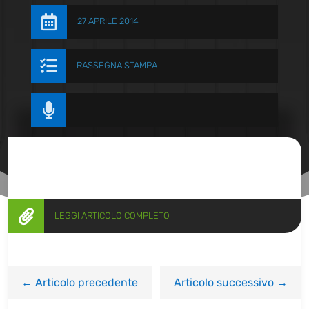

27 APRILE 2014

RASSEGNA STAMPA


LEGGI ARTICOLO COMPLETO
←
Articolo precedente
Articolo successivo
→