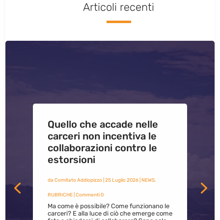
Articoli recenti
Quello che accade nelle
carceri non incentiva le
collaborazioni contro le
estorsioni
da
Comitato Addiopizzo
|
25 Luglio 2026
|
NEWS
,
RUBRICHE
| Commenti 0
Ma come è possibile? Come funzionano le
carceri? E alla luce di ciò che emerge come