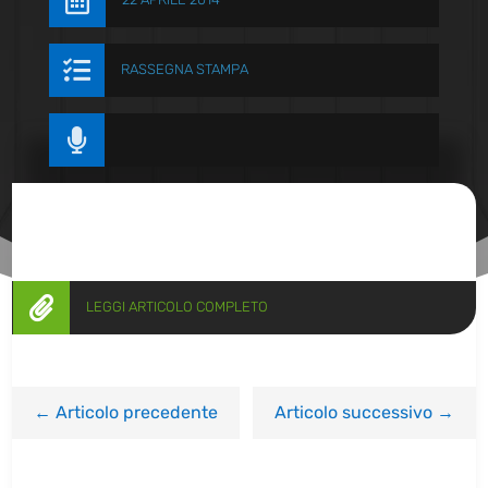


RASSEGNA STAMPA


LEGGI ARTICOLO COMPLETO
←
Articolo precedente
Articolo successivo
→