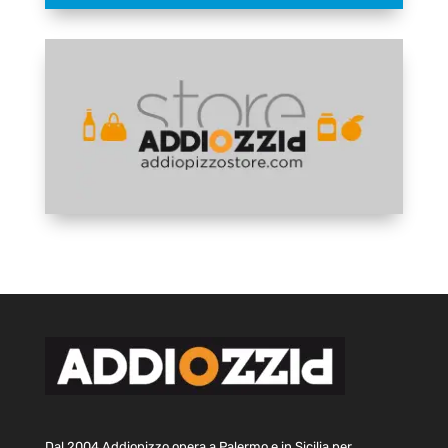
Dal 2004 Addiopizzo opera a Palermo e in Sicilia per