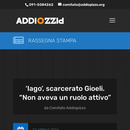
091-5084262
comitato@addiopizzo.org

RASSEGNA STAMPA
‘Iago’, scarcerato Gioeli.
“Non aveva un ruolo attivo”
da
Comitato Addiopizzo
22 APRILE 2014