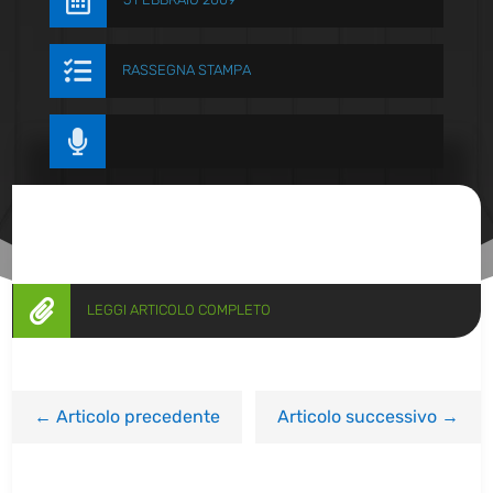


RASSEGNA STAMPA


LEGGI ARTICOLO COMPLETO
←
Articolo precedente
Articolo successivo
→