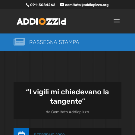
091-5084262
comitato@addiopizzo.org

RASSEGNA STAMPA
“I vigili mi chiedevano la
tangente”
da
Comitato Addiopizzo
5 FEBBRAIO 2009