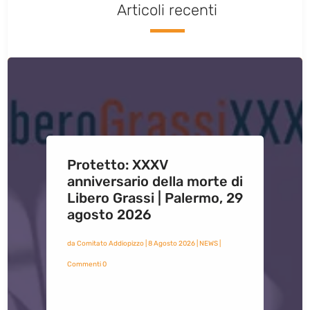
Articoli recenti
Protetto: XXXV
anniversario della morte di
Libero Grassi | Palermo, 29
agosto 2026
da
Comitato Addiopizzo
|
8 Agosto 2026
|
NEWS
|
Commenti 0