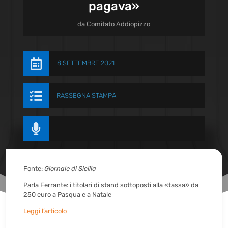
pagava»
da
Comitato Addiopizzo

8 SETTEMBRE 2021

RASSEGNA STAMPA

Fonte:
Giornale di Sicilia
Parla Ferrante: i titolari di stand sottoposti alla «tassa» da
250 euro a Pasqua e a Natale
Leggi l’articolo