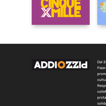
Dal 
Paler
prom
cultu
Respo
colle
prot
solid