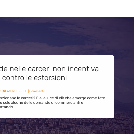
de nelle carceri non incentiva
i contro le estorsioni
6
|
NEWS
,
RUBRICHE
| Commenti 0
zionano le carceri? E alla luce di ciò che emerge come fate
ono solo alcune delle domande di commercianti e
ortando