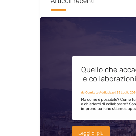
Articoli recenti
Quello che acca
le collaborazion
da
Comitato Addiopizzo
|
25 Luglio 202
Ma come è possibile? Come fun
a chiederci di collaborare? S
imprenditori che stiamo supp
Leggi di più