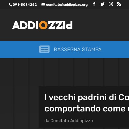
091-5084262
comitato@addiopizzo.org

RASSEGNA STAMPA
I vecchi padrini di C
comportando come 
da
Comitato Addiopizzo