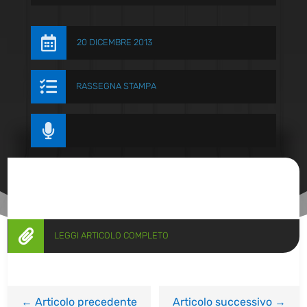

20 DICEMBRE 2013

RASSEGNA STAMPA


LEGGI ARTICOLO COMPLETO
←
Articolo precedente
Articolo successivo
→