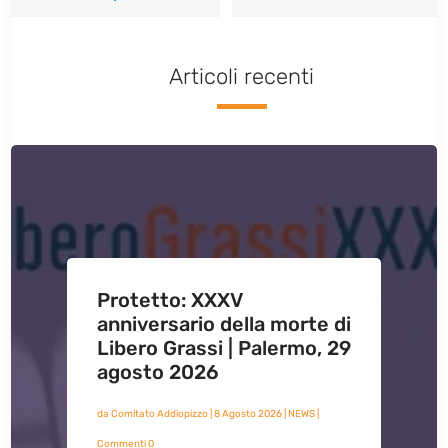
Articoli recenti
Protetto: XXXV
anniversario della morte di
Libero Grassi | Palermo, 29
agosto 2026
da
Comitato Addiopizzo
|
8 Agosto 2026
|
NEWS
|
Commenti 0