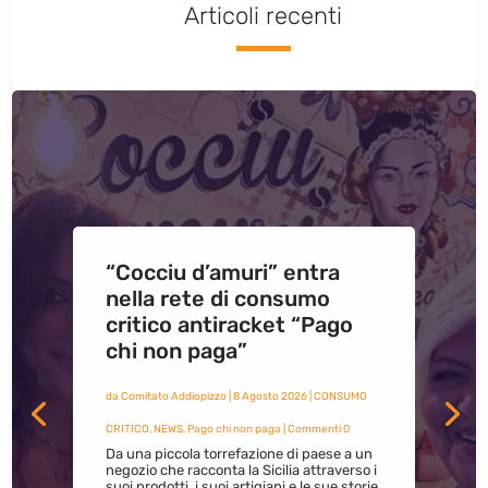
Articoli recenti
“Cocciu d’amuri” entra
nella rete di consumo
critico antiracket “Pago
chi non paga”
da
Comitato Addiopizzo
|
8 Agosto 2026
|
CONSUMO
CRITICO
,
NEWS
,
Pago chi non paga
| Commenti 0
Da una piccola torrefazione di paese a un
negozio che racconta la Sicilia attraverso i
suoi prodotti, i suoi artigiani e le sue storie.