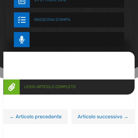


RASSEGNA STAMPA


LEGGI ARTICOLO COMPLETO
←
Articolo precedente
Articolo successivo
→