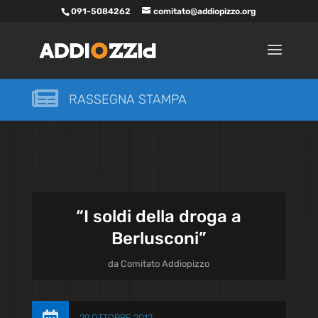
091-5084262
comitato@addiopizzo.org

RASSEGNA STAMPA
“I soldi della droga a
Berlusconi”
da
Comitato Addiopizzo
29 OTTOBRE 2012