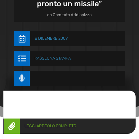
pronto un missile”
da
Comitato Addiopizzo

8 DICEMBRE 2009

RASSEGNA STAMPA


LEGGI ARTICOLO COMPLETO