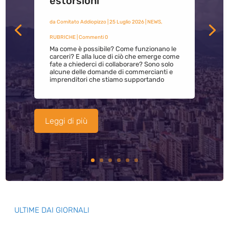
estorsioni
da
Comitato Addiopizzo
|
25 Luglio 2026
|
NEWS
,
RUBRICHE
| Commenti 0
Ma come è possibile? Come funzionano le
carceri? E alla luce di ciò che emerge come
fate a chiederci di collaborare? Sono solo
alcune delle domande di commercianti e
imprenditori che stiamo supportando
Leggi di più
ULTIME DAI GIORNALI