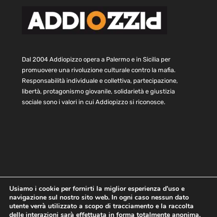
Dal 2004 Addiopizzo opera a Palermo e in Sicilia per
promuovere una rivoluzione culturale contro la mafia.
Responsabilità individuale e collettiva, partecipazione,
libertà, protagonismo giovanile, solidarietà e giustizia
sociale sono i valori in cui Addiopizzo si riconosce.
Usiamo i cookie per fornirti la miglior esperienza d'uso e
navigazione sul nostro sito web. In ogni caso nessun dato
Home
Statuto e bilancio
Contatti
utente verrà utilizzato a scopo di tracciamento e la raccolta
Privacy
Cookie
Child Protection Policy
delle interazioni sarà effettuata in forma totalmente anonima.