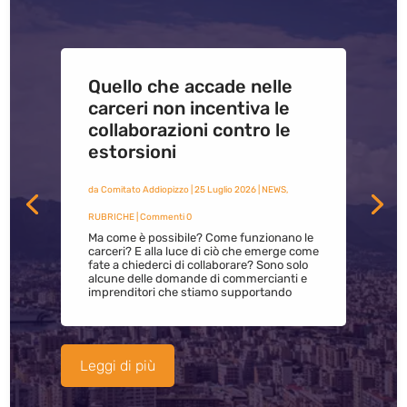
Quello che accade nelle
carceri non incentiva le
collaborazioni contro le
estorsioni
da
Comitato Addiopizzo
|
25 Luglio 2026
|
NEWS
,
RUBRICHE
| Commenti 0
Ma come è possibile? Come funzionano le
carceri? E alla luce di ciò che emerge come
fate a chiederci di collaborare? Sono solo
alcune delle domande di commercianti e
imprenditori che stiamo supportando
Leggi di più