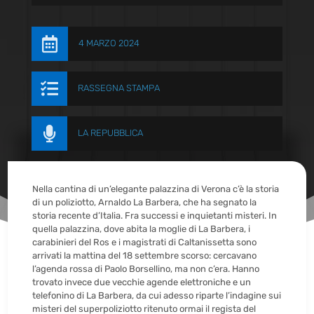

4 MARZO 2024

RASSEGNA STAMPA

LA REPUBBLICA
Nella cantina di un’elegante palazzina di Verona c’è la storia
di un poliziotto, Arnaldo La Barbera, che ha segnato la
storia recente d’Italia. Fra successi e inquietanti misteri. In
quella palazzina, dove abita la moglie di La Barbera, i
carabinieri del Ros e i magistrati di Caltanissetta sono
arrivati la mattina del 18 settembre scorso: cercavano
l’agenda rossa di Paolo Borsellino, ma non c’era. Hanno
trovato invece due vecchie agende elettroniche e un
telefonino di La Barbera, da cui adesso riparte l’indagine sui
misteri del superpoliziotto ritenuto ormai il regista del