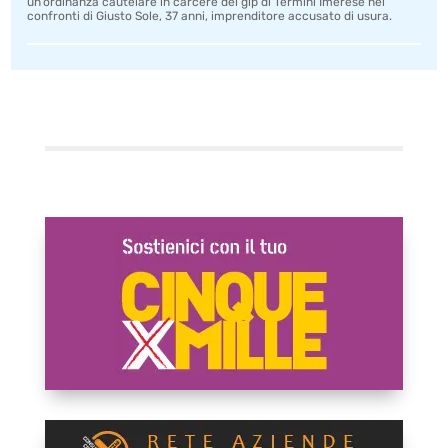
un’ordinanza cautelare in carcere del gip di Termini Imerese nei
confronti di Giusto Sole, 37 anni, imprenditore accusato di usura.