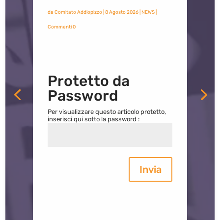
da
Comitato Addiopizzo
|
8 Agosto 2026
|
NEWS
|
Commenti 0
Protetto da
Password
Per visualizzare questo articolo protetto,
inserisci qui sotto la password :
Invia