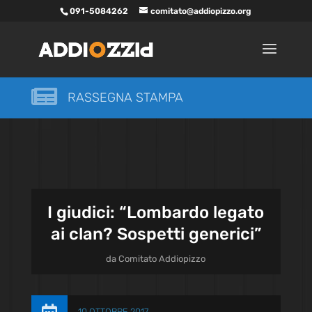
091-5084262
comitato@addiopizzo.org

RASSEGNA STAMPA
I giudici: “Lombardo legato
ai clan? Sospetti generici”
da
Comitato Addiopizzo
10 OTTOBRE 2017