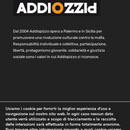
Dal 2004 Addiopizzo opera a Palermo e in Sicilia per
promuovere una rivoluzione culturale contro la mafia.
Responsabilità individuale e collettiva, partecipazione,
libertà, protagonismo giovanile, solidarietà e giustizia
sociale sono i valori in cui Addiopizzo si riconosce.
Usiamo i cookie per fornirti la miglior esperienza d'uso e
navigazione sul nostro sito web. In ogni caso nessun dato
Home
Statuto e bilancio
Contatti
utente verrà utilizzato a scopo di tracciamento e la raccolta
Privacy
Cookie
Child Protection Policy
delle interazioni sarà effettuata in forma totalmente anonima.
Puoi trovare altre informazioni riguardo a quali cookie usiamo