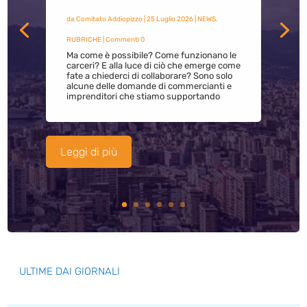
da
Comitato Addiopizzo
|
25 Luglio 2026
|
NEWS
,
RUBRICHE
| Commenti 0
Ma come è possibile? Come funzionano le
carceri? E alla luce di ciò che emerge come
fate a chiederci di collaborare? Sono solo
alcune delle domande di commercianti e
imprenditori che stiamo supportando
Leggi di più
ULTIME DAI GIORNALI