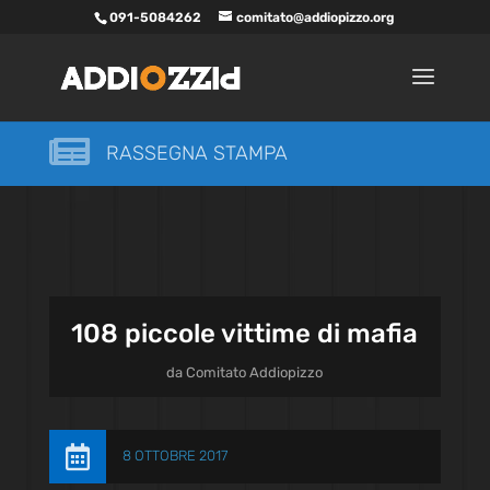
091-5084262
comitato@addiopizzo.org

RASSEGNA STAMPA
108 piccole vittime di mafia
da
Comitato Addiopizzo

8 OTTOBRE 2017