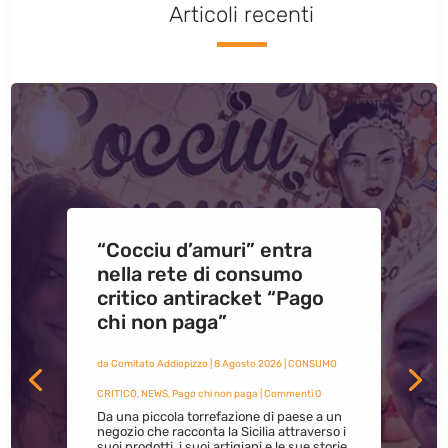
Articoli recenti
“Cocciu d’amuri” entra
nella rete di consumo
critico antiracket “Pago
chi non paga”
da
Comitato Addiopizzo
|
8 Agosto 2026
|
CONSUMO
CRITICO
,
NEWS
,
Pago chi non paga
| Commenti 0
Da una piccola torrefazione di paese a un
negozio che racconta la Sicilia attraverso i
suoi prodotti, i suoi artigiani e le sue storie.