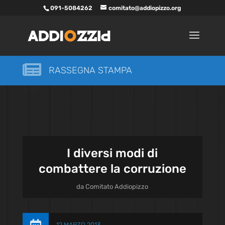
091-5084262
comitato@addiopizzo.org

RASSEGNA STAMPA
I diversi modi di
combattere la corruzione
da
Comitato Addiopizzo
12 MARZO 2013