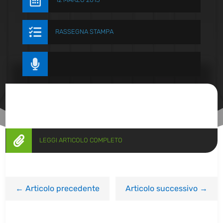


RASSEGNA STAMPA


LEGGI ARTICOLO COMPLETO
←
Articolo precedente
Articolo successivo
→