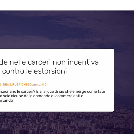
de nelle carceri non incentiva
i contro le estorsioni
6
|
NEWS
,
RUBRICHE
| Commenti 0
zionano le carceri? E alla luce di ciò che emerge come fate
ono solo alcune delle domande di commercianti e
ortando