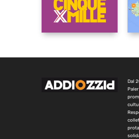
Dal 
Paler
prom
cultu
Respo
colle
prot
solid