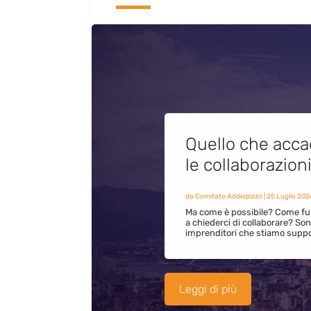
Quello che acca
le collaborazion
da
Comitato Addiopizzo
|
25 Luglio 202
Ma come è possibile? Come fun
a chiederci di collaborare? S
imprenditori che stiamo supp
Leggi di più