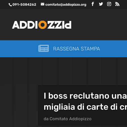
091-5084262
comitato@addiopizzo.org

RASSEGNA STAMPA
I boss reclutano una
migliaia di carte di c
da
Comitato Addiopizzo