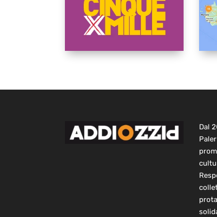
Dal 
Paler
prom
cultu
Respo
colle
prot
solid