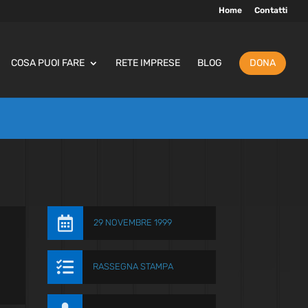
Home
Contatti
COSA PUOI FARE
RETE IMPRESE
BLOG
DONA

29 NOVEMBRE 1999

RASSEGNA STAMPA