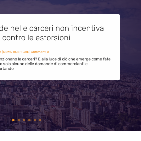
de nelle carceri non incentiva
i contro le estorsioni
6
|
NEWS
,
RUBRICHE
| Commenti 0
zionano le carceri? E alla luce di ciò che emerge come fate
ono solo alcune delle domande di commercianti e
ortando