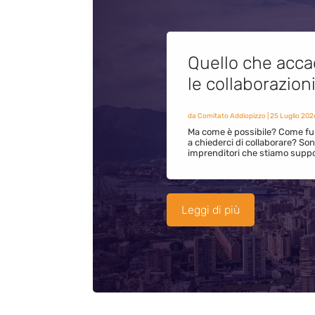
Quello che acca
le collaborazion
da
Comitato Addiopizzo
|
25 Luglio 202
Ma come è possibile? Come fun
a chiederci di collaborare? S
imprenditori che stiamo supp
Leggi di più