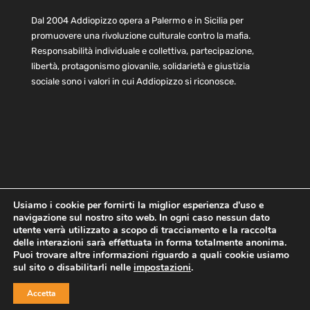
Dal 2004 Addiopizzo opera a Palermo e in Sicilia per
promuovere una rivoluzione culturale contro la mafia.
Responsabilità individuale e collettiva, partecipazione,
libertà, protagonismo giovanile, solidarietà e giustizia
sociale sono i valori in cui Addiopizzo si riconosce.
Usiamo i cookie per fornirti la miglior esperienza d'uso e
navigazione sul nostro sito web. In ogni caso nessun dato
Home
Statuto e bilancio
Contatti
utente verrà utilizzato a scopo di tracciamento e la raccolta
Privacy
Cookie
Child Protection Policy
delle interazioni sarà effettuata in forma totalmente anonima.
Puoi trovare altre informazioni riguardo a quali cookie usiamo
sul sito o disabilitarli nelle
impostazioni
.
Copyright © 2021 AddioPizzo | Tutti i diritti riservati | Sede
Accetta
Centrale: via Lincoln 131, 90133 Palermo