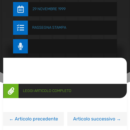

29 NOVEMBRE 1999

RASSEGNA STAMPA


LEGGI ARTICOLO COMPLETO
←
Articolo precedente
Articolo successivo
→