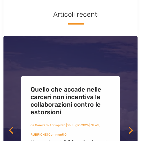
Articoli recenti
Quello che accade nelle
carceri non incentiva le
collaborazioni contro le
estorsioni
da
Comitato Addiopizzo
|
25 Luglio 2026
|
NEWS
,
RUBRICHE
| Commenti 0