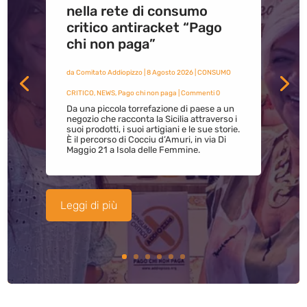
nella rete di consumo
critico antiracket “Pago
chi non paga”
da
Comitato Addiopizzo
|
8 Agosto 2026
|
CONSUMO
CRITICO
,
NEWS
,
Pago chi non paga
| Commenti 0
Da una piccola torrefazione di paese a un
negozio che racconta la Sicilia attraverso i
suoi prodotti, i suoi artigiani e le sue storie.
È il percorso di Cocciu d’Amuri, in via Di
Maggio 21 a Isola delle Femmine.
Leggi di più