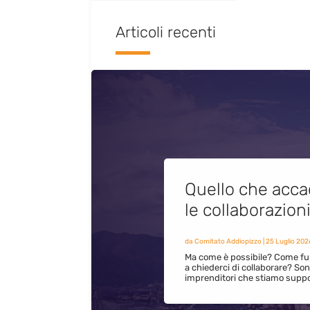
Articoli recenti
Quello che acca
le collaborazion
da
Comitato Addiopizzo
|
25 Luglio 202
Ma come è possibile? Come fun
a chiederci di collaborare? S
imprenditori che stiamo supp