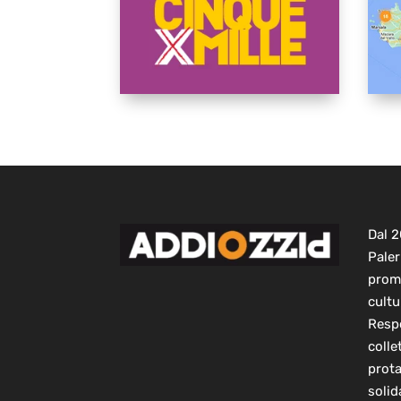
Dal 
Paler
prom
cultu
Respo
colle
prot
solid