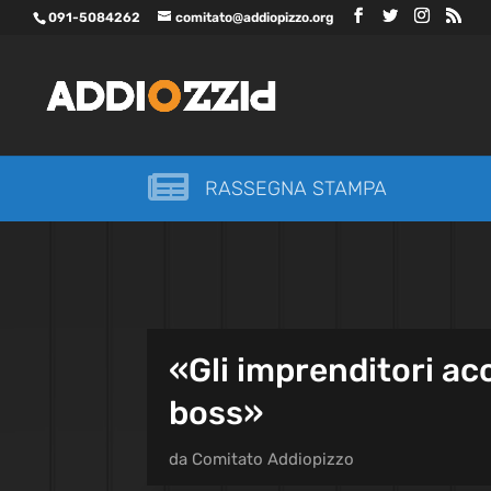
091-5084262
comitato@addiopizzo.org

RASSEGNA STAMPA
«Gli imprenditori ac
boss»
da
Comitato Addiopizzo