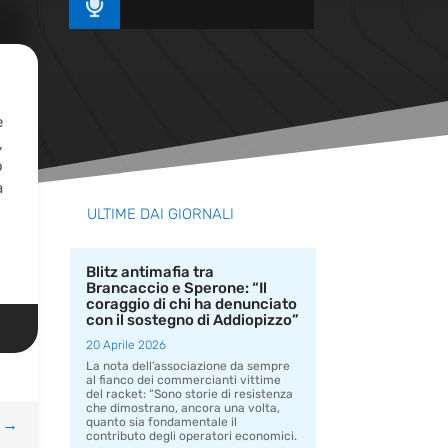

è
,
o
a
ULTIME DAI GIORNALI
Blitz antimafia tra
Brancaccio e Sperone: “Il
coraggio di chi ha denunciato
con il sostegno di Addiopizzo”
20 Aprile 2026
La nota dell’associazione da sempre
al fianco dei commercianti vittime
del racket: “Sono storie di resistenza
che dimostrano, ancora una volta,
→
quanto sia fondamentale il
contributo degli operatori economici.