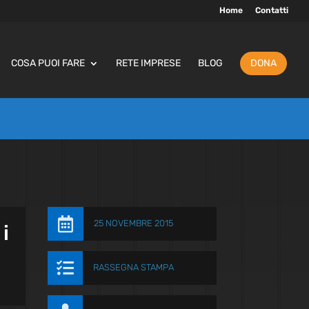
Home
Contatti
COSA PUOI FARE
RETE IMPRESE
BLOG
DONA

25 NOVEMBRE 2015
i

RASSEGNA STAMPA