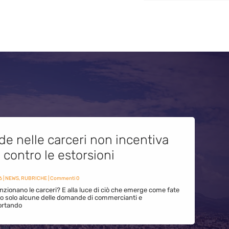
de nelle carceri non incentiva
i contro le estorsioni
6
|
NEWS
,
RUBRICHE
| Commenti 0
zionano le carceri? E alla luce di ciò che emerge come fate
ono solo alcune delle domande di commercianti e
ortando