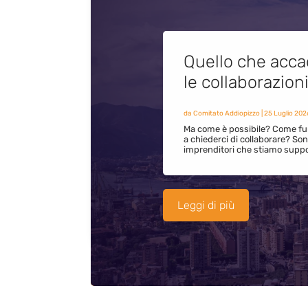
Quello che acca
le collaborazion
da
Comitato Addiopizzo
|
25 Luglio 202
Ma come è possibile? Come fun
a chiederci di collaborare? S
imprenditori che stiamo supp
Leggi di più