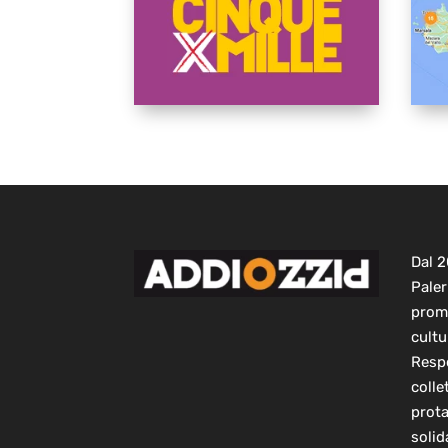
Dal 
Paler
prom
cultu
Respo
colle
prot
solid