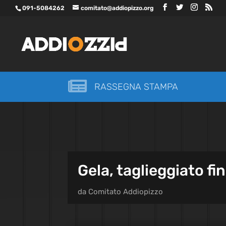
091-5084262
comitato@addiopizzo.org

RASSEGNA STAMPA
Gela, taglieggiato fi
da
Comitato Addiopizzo