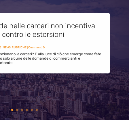
de nelle carceri non incentiva
i contro le estorsioni
6
|
NEWS
,
RUBRICHE
| Commenti 0
zionano le carceri? E alla luce di ciò che emerge come fate
ono solo alcune delle domande di commercianti e
ortando