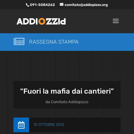
091-5084262
comitato@addiopizzo.org

RASSEGNA STAMPA
“Fuori la mafia dai cantieri”
da
Comitato Addiopizzo

10 OTTOBRE 2012