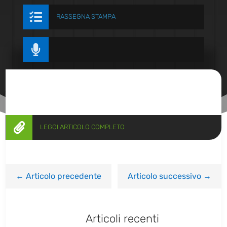

RASSEGNA STAMPA


LEGGI ARTICOLO COMPLETO
←
Articolo precedente
Articolo successivo
→
Articoli recenti