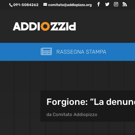
091-5084262
comitato@addiopizzo.org

RASSEGNA STAMPA
Forgione: “La denunc
da
Comitato Addiopizzo