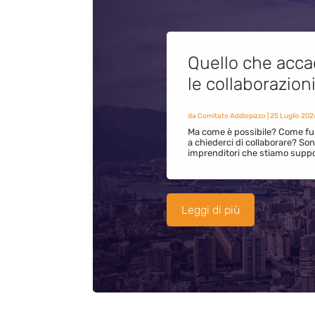
Quello che acca
le collaborazion
da
Comitato Addiopizzo
|
25 Luglio 202
Ma come è possibile? Come fun
a chiederci di collaborare? S
imprenditori che stiamo supp
Leggi di più