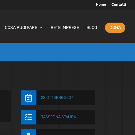
Home
Contatti
COSA PUOI FARE
RETE IMPRESE
BLOG
DONA

28 OTTOBRE 2007

RASSEGNA STAMPA