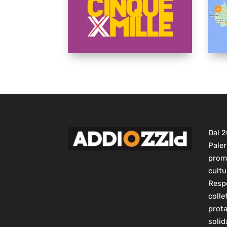
Dal 
Paler
prom
cultu
Respo
colle
prot
solid