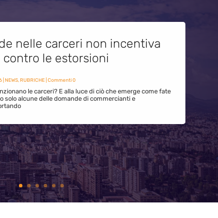
de nelle carceri non incentiva
i contro le estorsioni
6
|
NEWS
,
RUBRICHE
| Commenti 0
zionano le carceri? E alla luce di ciò che emerge come fate
ono solo alcune delle domande di commercianti e
ortando