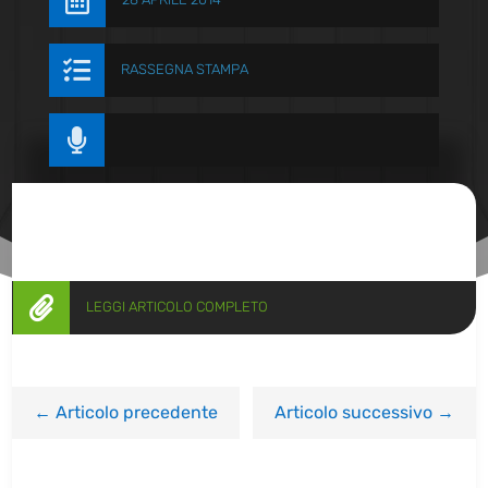


RASSEGNA STAMPA


LEGGI ARTICOLO COMPLETO
←
Articolo precedente
Articolo successivo
→