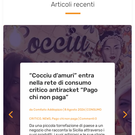
Articoli recenti
“Cocciu d’amuri” entra
nella rete di consumo
critico antiracket “Pago
chi non paga”
da
Comitato Addiopizzo
|
8 Agosto 2026
|
CONSUMO
CRITICO
,
NEWS
,
Pago chi non paga
| Commenti 0
Da una piccola torrefazione di paese a un
negozio che racconta la Sicilia attraverso i
suoi prodotti, i suoi artigiani e le sue storie.