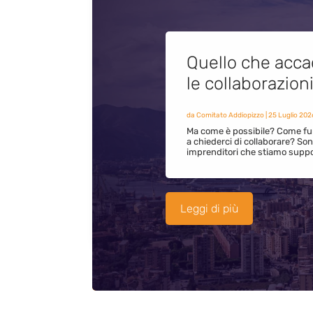
Quello che acca
le collaborazion
da
Comitato Addiopizzo
|
25 Luglio 202
Ma come è possibile? Come fun
a chiederci di collaborare? S
imprenditori che stiamo supp
Leggi di più