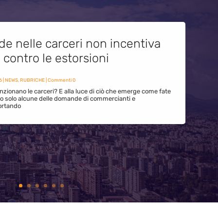
de nelle carceri non incentiva
i contro le estorsioni
6
|
NEWS
,
RUBRICHE
| Commenti 0
zionano le carceri? E alla luce di ciò che emerge come fate
ono solo alcune delle domande di commercianti e
ortando