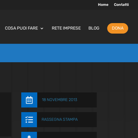
Home
Contatti
COSA PUOI FARE
RETE IMPRESE
BLOG
DONA

18 NOVEMBRE 2013

RASSEGNA STAMPA