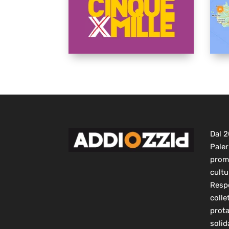
Dal 
Paler
prom
cultu
Respo
colle
prot
solid