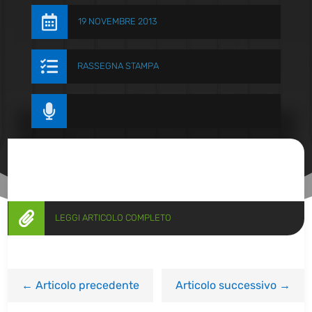

19 NOVEMBRE 2013

RASSEGNA STAMPA


LEGGI ARTICOLO COMPLETO
←
Articolo precedente
Articolo successivo
→