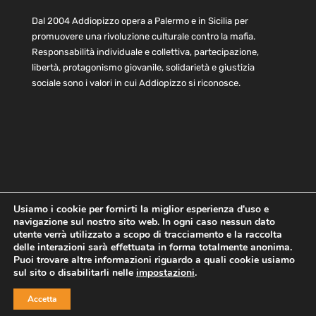
Dal 2004 Addiopizzo opera a Palermo e in Sicilia per
promuovere una rivoluzione culturale contro la mafia.
Responsabilità individuale e collettiva, partecipazione,
libertà, protagonismo giovanile, solidarietà e giustizia
sociale sono i valori in cui Addiopizzo si riconosce.
Usiamo i cookie per fornirti la miglior esperienza d'uso e
navigazione sul nostro sito web. In ogni caso nessun dato
Home
Statuto e bilancio
Contatti
utente verrà utilizzato a scopo di tracciamento e la raccolta
Privacy
Cookie
Child Protection Policy
delle interazioni sarà effettuata in forma totalmente anonima.
Puoi trovare altre informazioni riguardo a quali cookie usiamo
sul sito o disabilitarli nelle
impostazioni
.
Copyright © 2021 AddioPizzo | Tutti i diritti riservati | Sede
Accetta
Centrale: via Lincoln 131, 90133 Palermo