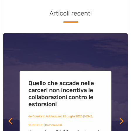
Articoli recenti
Quello che accade nelle
carceri non incentiva le
collaborazioni contro le
estorsioni
da
Comitato Addiopizzo
|
25 Luglio 2026
|
NEWS
,
RUBRICHE
| Commenti 0