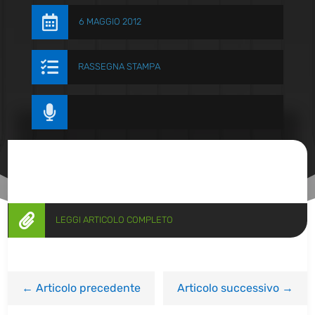

6 MAGGIO 2012

RASSEGNA STAMPA


LEGGI ARTICOLO COMPLETO
←
Articolo precedente
Articolo successivo
→