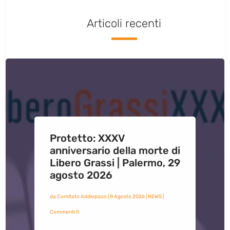
Articoli recenti
Protetto: XXXV
anniversario della morte di
Libero Grassi | Palermo, 29
agosto 2026
da
Comitato Addiopizzo
|
8 Agosto 2026
|
NEWS
|
Commenti 0