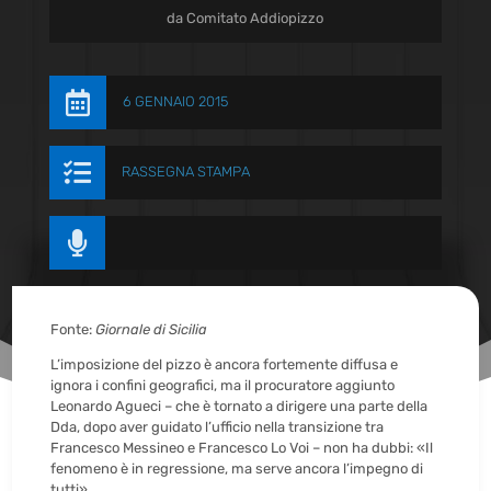
da
Comitato Addiopizzo

6 GENNAIO 2015

RASSEGNA STAMPA

Fonte:
Giornale di Sicilia
L’imposizione del pizzo è ancora fortemente diffusa e
ignora i confini geografici, ma il procuratore aggiunto
Leonardo Agueci – che è tornato a dirigere una parte della
Dda, dopo aver guidato l’ufficio nella transizione tra
Francesco Messineo e Francesco Lo Voi – non ha dubbi: «Il
fenomeno è in regressione, ma serve ancora l’impegno di
tutti».