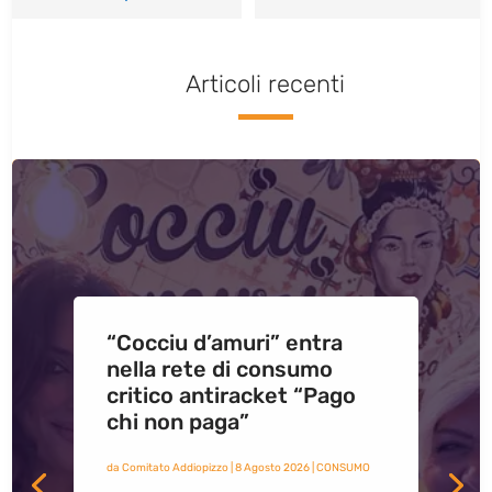
Articoli recenti
“Cocciu d’amuri” entra
nella rete di consumo
critico antiracket “Pago
chi non paga”
da
Comitato Addiopizzo
|
8 Agosto 2026
|
CONSUMO