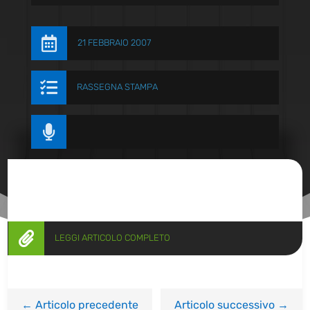

21 FEBBRAIO 2007

RASSEGNA STAMPA


LEGGI ARTICOLO COMPLETO
←
Articolo precedente
Articolo successivo
→