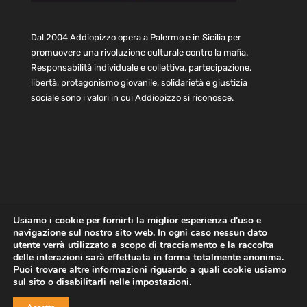
Dal 2004 Addiopizzo opera a Palermo e in Sicilia per
promuovere una rivoluzione culturale contro la mafia.
Responsabilità individuale e collettiva, partecipazione,
libertà, protagonismo giovanile, solidarietà e giustizia
sociale sono i valori in cui Addiopizzo si riconosce.
Usiamo i cookie per fornirti la miglior esperienza d'uso e
navigazione sul nostro sito web. In ogni caso nessun dato
Home
Statuto e bilancio
Contatti
utente verrà utilizzato a scopo di tracciamento e la raccolta
Privacy
Cookie
Child Protection Policy
delle interazioni sarà effettuata in forma totalmente anonima.
Puoi trovare altre informazioni riguardo a quali cookie usiamo
sul sito o disabilitarli nelle
impostazioni
.
Copyright © 2021 AddioPizzo | Tutti i diritti riservati | Sede