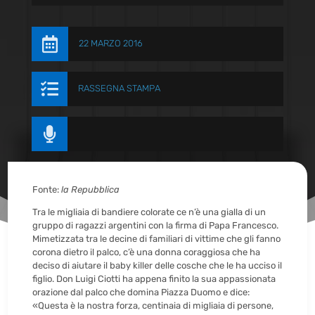

22 MARZO 2016

RASSEGNA STAMPA

Fonte:
la Repubblica
Tra le migliaia di bandiere colorate ce n’è una gialla di un
gruppo di ragazzi argentini con la firma di Papa Francesco.
Mimetizzata tra le decine di familiari di vittime che gli fanno
corona dietro il palco, c’è una donna coraggiosa che ha
deciso di aiutare il baby killer delle cosche che le ha ucciso il
figlio. Don Luigi Ciotti ha appena finito la sua appassionata
orazione dal palco che domina Piazza Duomo e dice:
«Questa è la nostra forza, centinaia di migliaia di persone,