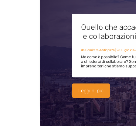
Quello che acca
le collaborazion
da
Comitato Addiopizzo
|
25 Luglio 202
Ma come è possibile? Come fun
a chiederci di collaborare? S
imprenditori che stiamo supp
Leggi di più