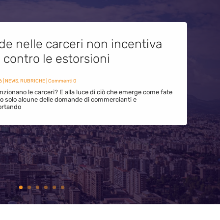
de nelle carceri non incentiva
i contro le estorsioni
6
|
NEWS
,
RUBRICHE
| Commenti 0
zionano le carceri? E alla luce di ciò che emerge come fate
ono solo alcune delle domande di commercianti e
ortando