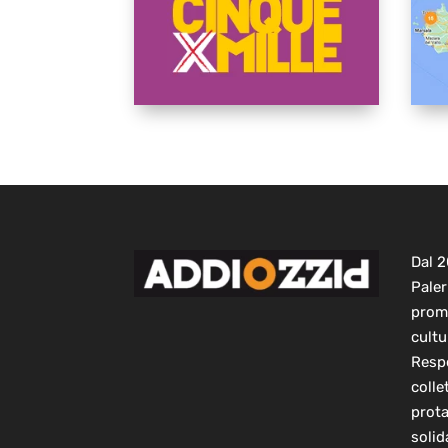
Dal 
Paler
prom
cultu
Respo
colle
prot
solid