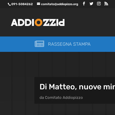
091-5084262
comitato@addiopizzo.org

RASSEGNA STAMPA
Di Matteo, nuove mi
da
Comitato Addiopizzo