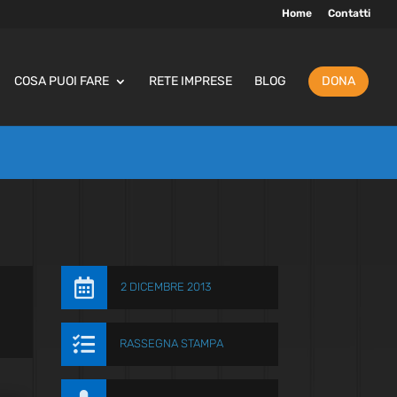
Home
Contatti
COSA PUOI FARE
RETE IMPRESE
BLOG
DONA

2 DICEMBRE 2013

RASSEGNA STAMPA