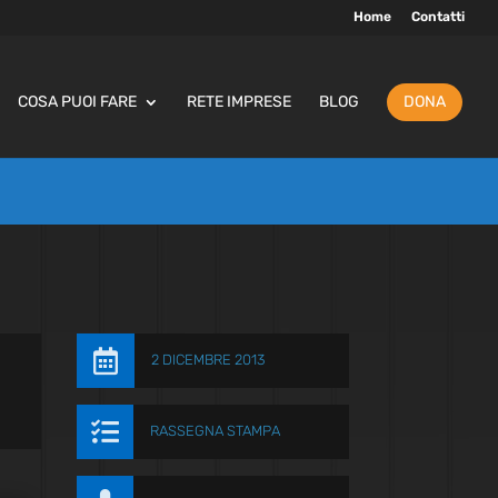
Home
Contatti
COSA PUOI FARE
RETE IMPRESE
BLOG
DONA

2 DICEMBRE 2013

RASSEGNA STAMPA