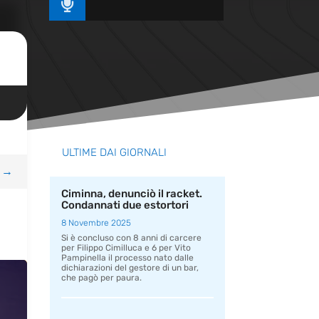

ULTIME DAI GIORNALI
→
Ciminna, denunciò il racket.
Condannati due estortori
8 Novembre 2025
Si è concluso con 8 anni di carcere
per Filippo Cimilluca e 6 per Vito
Pampinella il processo nato dalle
dichiarazioni del gestore di un bar,
che pagò per paura.