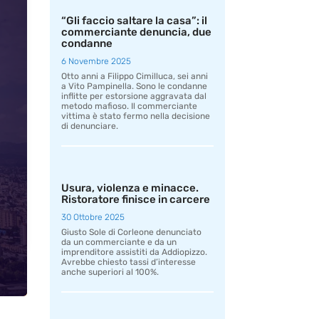
“Gli faccio saltare la casa”: il
commerciante denuncia, due
condanne
6 Novembre 2025
Otto anni a Filippo Cimilluca, sei anni
a Vito Pampinella. Sono le condanne
inflitte per estorsione aggravata dal
metodo mafioso. Il commerciante
vittima è stato fermo nella decisione
di denunciare.
Usura, violenza e minacce.
Ristoratore finisce in carcere
30 Ottobre 2025
Giusto Sole di Corleone denunciato
da un commerciante e da un
imprenditore assistiti da Addiopizzo.
Avrebbe chiesto tassi d’interesse
anche superiori al 100%.