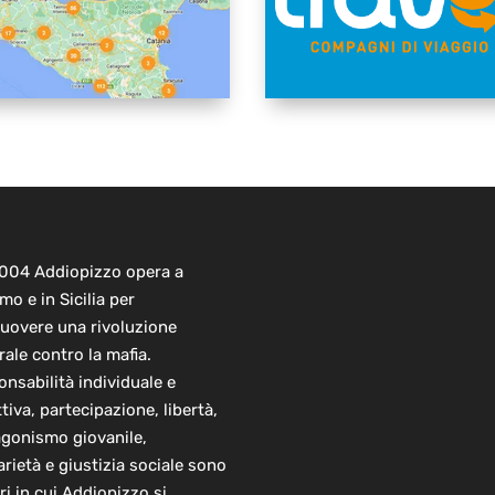
2004 Addiopizzo opera a
mo e in Sicilia per
uovere una rivoluzione
rale contro la mafia.
nsabilità individuale e
ttiva, partecipazione, libertà,
agonismo giovanile,
arietà e giustizia sociale sono
ori in cui Addiopizzo si