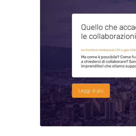
Quello che acca
le collaborazion
da
Comitato Addiopizzo
|
25 Luglio 202
Ma come è possibile? Come fun
a chiederci di collaborare? S
imprenditori che stiamo supp
Leggi di più