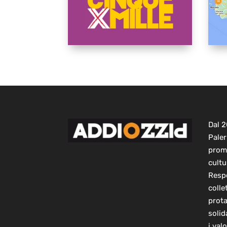
Dal 
Paler
prom
cultu
Respo
colle
prot
solid
i val