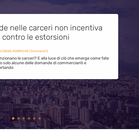
de nelle carceri non incentiva
i contro le estorsioni
6
|
NEWS
,
RUBRICHE
| Commenti 0
zionano le carceri? E alla luce di ciò che emerge come fate
ono solo alcune delle domande di commercianti e
ortando