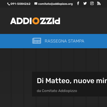
091-5084262
comitato@addiopizzo.org

RASSEGNA STAMPA
Di Matteo, nuove mi
da
Comitato Addiopizzo