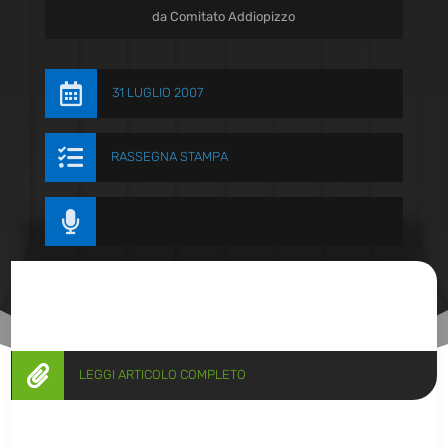
da
Comitato Addiopizzo

31 LUGLIO 2007

RASSEGNA STAMPA


LEGGI ARTICOLO COMPLETO