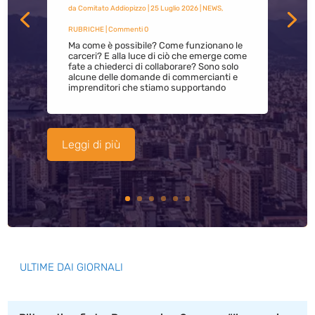
da
Comitato Addiopizzo
|
25 Luglio 2026
|
NEWS
,
RUBRICHE
| Commenti 0
Ma come è possibile? Come funzionano le
carceri? E alla luce di ciò che emerge come
fate a chiederci di collaborare? Sono solo
alcune delle domande di commercianti e
imprenditori che stiamo supportando
Leggi di più
ULTIME DAI GIORNALI