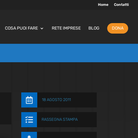
Home
Contatti
COSA PUOI FARE
RETE IMPRESE
BLOG
DONA

18 AGOSTO 2011

RASSEGNA STAMPA