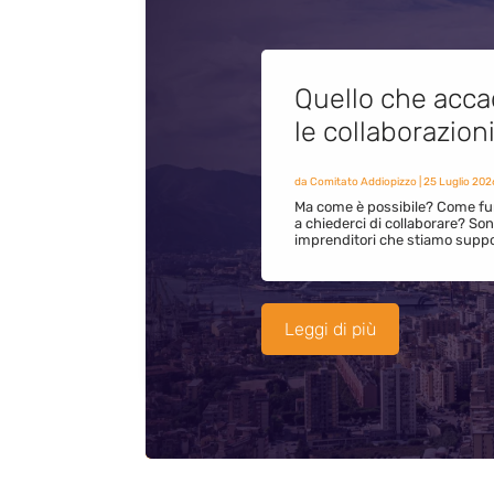
Quello che acca
le collaborazion
da
Comitato Addiopizzo
|
25 Luglio 202
Ma come è possibile? Come fun
a chiederci di collaborare? S
imprenditori che stiamo supp
Leggi di più