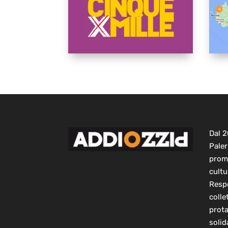
Dal 
Paler
prom
cultu
Respo
colle
prot
solid