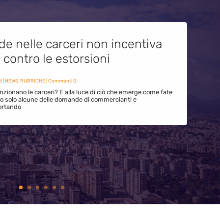
de nelle carceri non incentiva
i contro le estorsioni
6
|
NEWS
,
RUBRICHE
| Commenti 0
zionano le carceri? E alla luce di ciò che emerge come fate
ono solo alcune delle domande di commercianti e
ortando