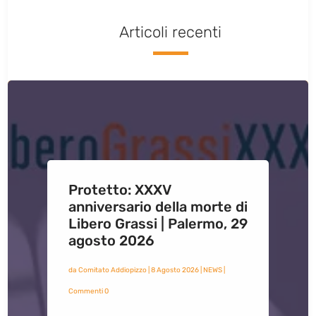
Articoli recenti
Protetto: XXXV
anniversario della morte di
Libero Grassi | Palermo, 29
agosto 2026
da
Comitato Addiopizzo
|
8 Agosto 2026
|
NEWS
|
Commenti 0