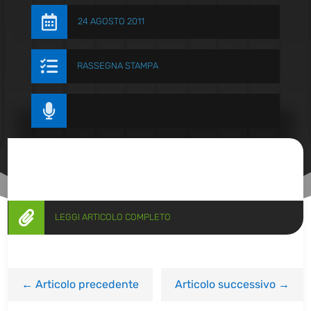

24 AGOSTO 2011

RASSEGNA STAMPA


LEGGI ARTICOLO COMPLETO
←
Articolo precedente
Articolo successivo
→