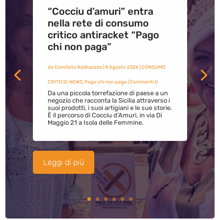
“Cocciu d’amuri” entra
nella rete di consumo
critico antiracket “Pago
chi non paga”
da
Comitato Addiopizzo
|
8 Agosto 2026
|
CONSUMO
CRITICO
,
NEWS
,
Pago chi non paga
| Commenti 0
Da una piccola torrefazione di paese a un
negozio che racconta la Sicilia attraverso i
suoi prodotti, i suoi artigiani e le sue storie.
È il percorso di Cocciu d’Amuri, in via Di
Maggio 21 a Isola delle Femmine.
Leggi di più