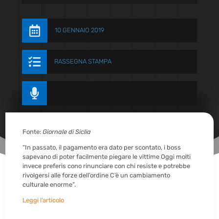

10 GENNAIO 2019

RASSEGNA STAMPA

Fonte:
Giornale di Siclia
“In passato, il pagamento era dato per scontato, i boss
sapevano di poter facilmente piegare le vittime Oggi molti
invece preferis cono rinunciare con chi resiste e potrebbe
rivolgersi alle forze dell’ordine C’è un cambiamento
culturale enorme”.
Leggi l’articolo