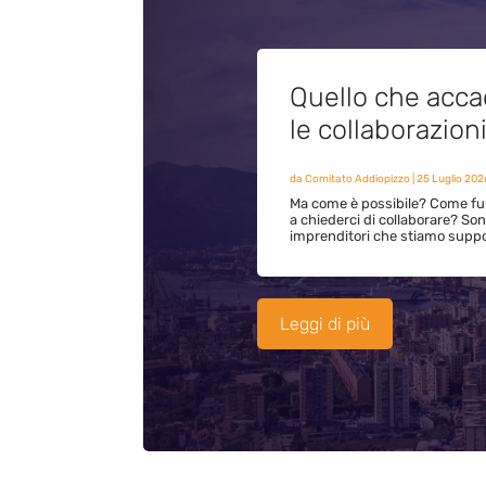
Quello che acca
le collaborazion
da
Comitato Addiopizzo
|
25 Luglio 202
Ma come è possibile? Come fun
a chiederci di collaborare? S
imprenditori che stiamo supp
Leggi di più