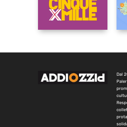
Dal 
Paler
prom
cultu
Respo
colle
prot
solid