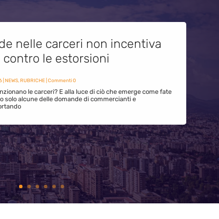
de nelle carceri non incentiva
i contro le estorsioni
6
|
NEWS
,
RUBRICHE
| Commenti 0
zionano le carceri? E alla luce di ciò che emerge come fate
ono solo alcune delle domande di commercianti e
ortando