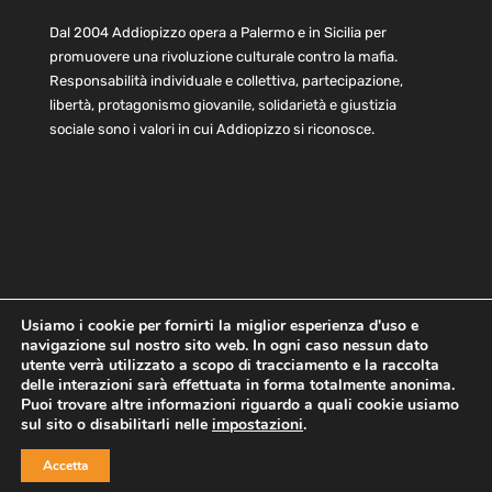
Dal 2004 Addiopizzo opera a Palermo e in Sicilia per
promuovere una rivoluzione culturale contro la mafia.
Responsabilità individuale e collettiva, partecipazione,
libertà, protagonismo giovanile, solidarietà e giustizia
sociale sono i valori in cui Addiopizzo si riconosce.
Usiamo i cookie per fornirti la miglior esperienza d'uso e
navigazione sul nostro sito web. In ogni caso nessun dato
Home
Statuto e bilancio
Contatti
utente verrà utilizzato a scopo di tracciamento e la raccolta
Privacy
Cookie
Child Protection Policy
delle interazioni sarà effettuata in forma totalmente anonima.
Puoi trovare altre informazioni riguardo a quali cookie usiamo
sul sito o disabilitarli nelle
impostazioni
.
Copyright © 2021 AddioPizzo | Tutti i diritti riservati | Sede
Accetta
Centrale: via Lincoln 131, 90133 Palermo