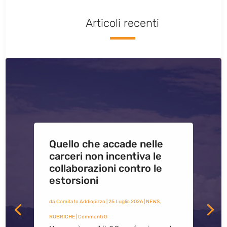
Articoli recenti
Quello che accade nelle
carceri non incentiva le
collaborazioni contro le
estorsioni
da
Comitato Addiopizzo
|
25 Luglio 2026
|
NEWS
,
RUBRICHE
| Commenti 0