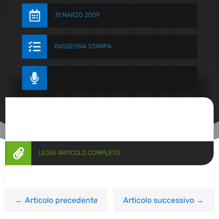

31 MARZO 2009

RASSEGNA STAMPA


LEGGI ARTICOLO COMPLETO
←
Articolo precedente
Articolo successivo
→