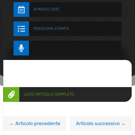

8 MARZO 2012

RASSEGNA STAMPA


LEGGI ARTICOLO COMPLETO
←
Articolo precedente
Articolo successivo
→