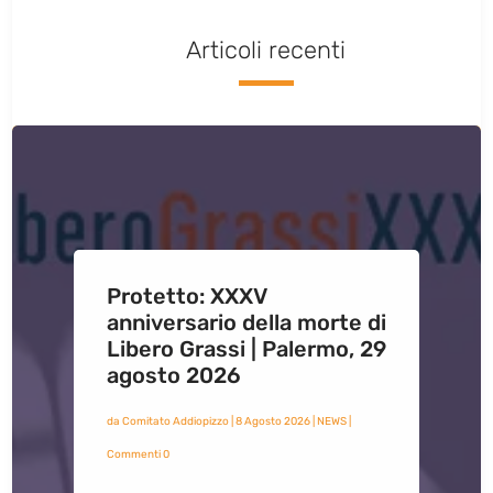
Articoli recenti
Protetto: XXXV
anniversario della morte di
Libero Grassi | Palermo, 29
agosto 2026
da
Comitato Addiopizzo
|
8 Agosto 2026
|
NEWS
|
Commenti 0