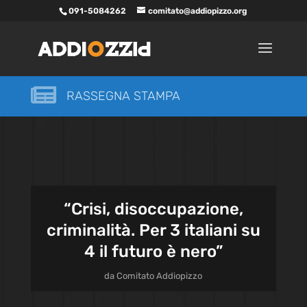
091-5084262
comitato@addiopizzo.org

RASSEGNA STAMPA
“Crisi, disoccupazione,
criminalità. Per 3 italiani su
4 il futuro è nero”
da
Comitato Addiopizzo