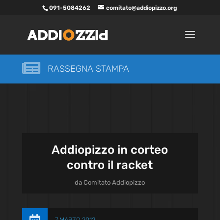
091-5084262
comitato@addiopizzo.org

RASSEGNA STAMPA
Addiopizzo in corteo
contro il racket
da
Comitato Addiopizzo
7 MARZO 2012