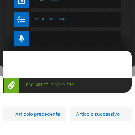


RASSEGNA STAMPA


LEGGI ARTICOLO COMPLETO
←
Articolo precedente
Articolo successivo
→