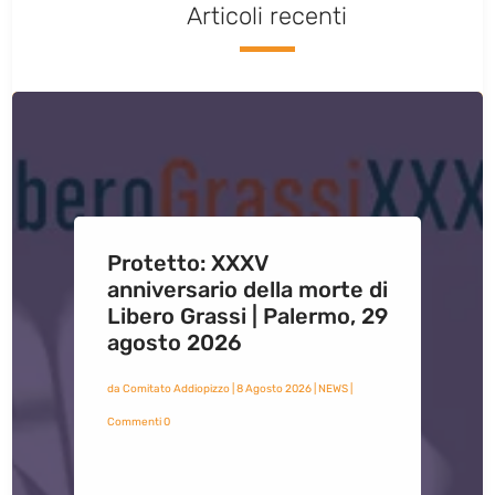
Articoli recenti
Protetto: XXXV
anniversario della morte di
Libero Grassi | Palermo, 29
agosto 2026
da
Comitato Addiopizzo
|
8 Agosto 2026
|
NEWS
|
Commenti 0