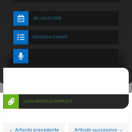

28 LUGLIO 2008

RASSEGNA STAMPA


LEGGI ARTICOLO COMPLETO
←
Articolo precedente
Articolo successivo
→