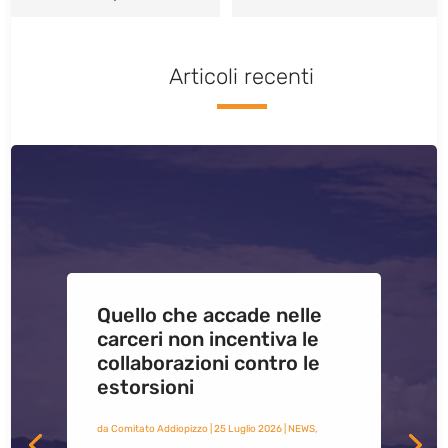
Articoli recenti
Quello che accade nelle
carceri non incentiva le
collaborazioni contro le
estorsioni
da
Comitato Addiopizzo
|
25 Luglio 2026
|
NEWS
,