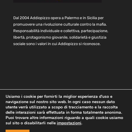
Dal 2004 Addiopizzo opera a Palermo e in Sicilia per
promuovere una rivoluzione culturale contro la mafia.
Responsabilità individuale e collettiva, partecipazione,
libertà, protagonismo giovanile, solidarietà e giustizia
sociale sono i valori in cui Addiopizzo si riconosce.
Usiamo i cookie per fornirti la miglior esperienza d'uso e
navigazione sul nostro sito web. In ogni caso nessun dato
Home
Statuto e bilancio
Contatti
utente verrà utilizzato a scopo di tracciamento e la raccolta
Privacy
Cookie
Child Protection Policy
delle interazioni sarà effettuata in forma totalmente anonima.
Puoi trovare altre informazioni riguardo a quali cookie usiamo
sul sito o disabilitarli nelle
impostazioni
.
Copyright © 2021 AddioPizzo | Tutti i diritti riservati | Sede