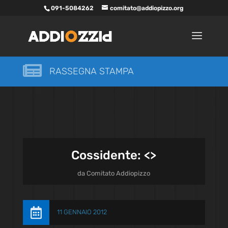
091-5084262
comitato@addiopizzo.org

RASSEGNA STAMPA
Cossidente: <
>
da
Comitato Addiopizzo

11 GENNAIO 2012