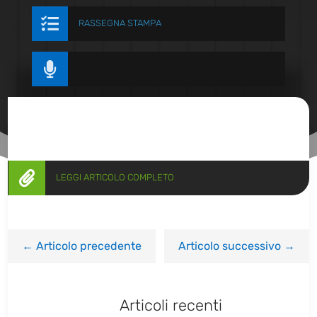

RASSEGNA STAMPA


LEGGI ARTICOLO COMPLETO
←
Articolo precedente
Articolo successivo
→
Articoli recenti